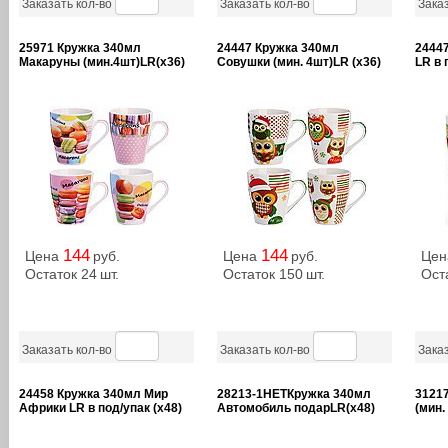
Заказать кол-во
Заказать кол-во
Заказ
25971 Кружка 340мл
24447 Кружка 340мл
2444
Макаруны (мин.4шт)LR(х36)
Совушки (мин. 4шт)LR (х36)
LR в 
144
144
Цена
руб.
Цена
руб.
Це
Остаток 24
шт.
Остаток 150
шт.
Ост
Заказать кол-во
Заказать кол-во
Заказ
24458 Кружка 340мл Мир
28213-1НЕТКружка 340мл
31217
Африки LR в под/упак (х48)
Автомобиль подарLR(х48)
(мин.