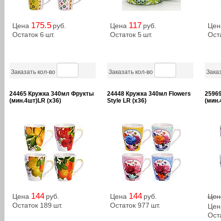
175.5
117
Цена
руб.
Цена
руб.
Це
Остаток 6
шт.
Остаток 5
шт.
Ост
Заказать кол-во
Заказать кол-во
Заказ
24465 Кружка 340мл Фрукты
24448 Кружка 340мл Flowers
2596
(мин.4шт)LR (х36)
Style LR (х36)
(мин.
144
144
Цена
руб.
Цена
руб.
Це
Остаток 189
шт.
Остаток 977
шт.
Це
Ост