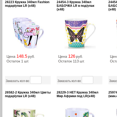
28223 Кружка 340мл Fashion
24454-3 Кружка 340мл
24454
подар/упак LR (х48)
БАБОЧКА LR в под/упак
БАБО
(х48)
(х48)
148.5
126
Цена
руб.
Цена
руб.
Це
Остаток 1
шт.
Остаток 113
шт.
Ост
Заказать кол-во
Заказать кол-во
Заказ
26582-2 Кружка 340мл Цветы
28229-3 НЕТ Кружка 340мл
2597
подар/упак LR (х48)
Мир Африки под LR(х48)
(мин.