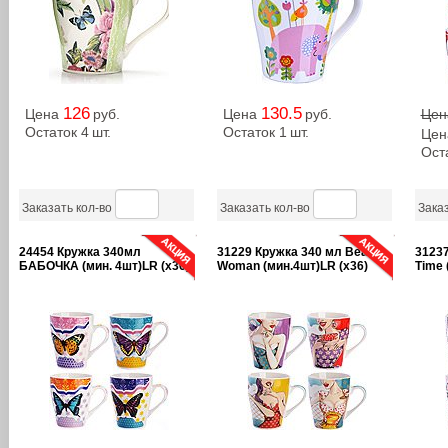
126
130.5
Цена
руб.
Цена
руб.
Це
Остаток 4
шт.
Остаток 1
шт.
Це
Ост
Заказать кол-во
Заказать кол-во
Заказ
24454 Кружка 340мл
31229 Кружка 340 мл Beauty
31237
БАБОЧКА (мин. 4шт)LR (х36)
Woman (мин.4шт)LR (х36)
Time 