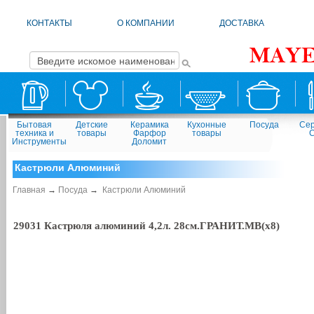
КОНТАКТЫ
О КОМПАНИИ
ДОСТАВКА
Бытовая
Детские
Керамика
Кухонные
Посуда
Сер
техника и
товары
Фарфор
товары
Инструменты
Доломит
Кастрюли Алюминий
Главная
→
Посуда
→
Кастрюли Алюминий
29031 Кастрюля алюминий 4,2л. 28см.ГРАНИТ.MB(х8)