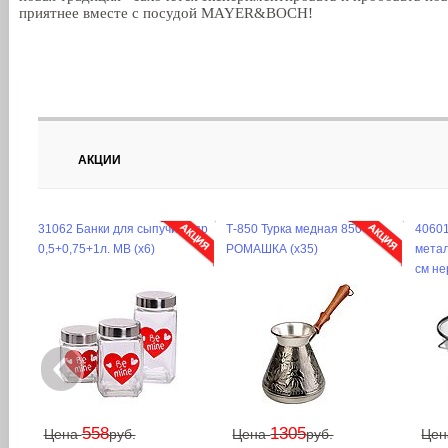
приятнее вместе с посудой MAYER&BOCH!
АКЦИИ
31062 Банки для сыпучих 3пр
Т-850 Турка медная 850 мл
4060
0,5+0,75+1л. MB (х6)
РОМАШКА (х35)
метал
см не
‹
558
1305
Цена
руб.
Цена
руб.
Це