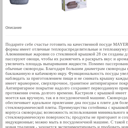
Описание
Подарите себе счастье готовить на качественной посуде MAYE
формы имеет отличные теплораспределительные и теплоаккумул
Алюминиевые жаровни со стеклянной крышкой 28 см созданы дл
пассеруют овощи, чтобы их размягчить и раскрыть вкус и аром
увеличить площадь выпаривания жидкости. Помимо пассерования
обычные сковороды. Благодаря большим диаметрам сковороды не
баклажанную и кабачковую икру. Функциональность посуды увел
наблюдать за приготовлением пищи и не снимать крышку каждый 
имеет мраморное, сверхпрочное, гранитное антипригарное покр
Антипригарное покрытие надолго сохраняет первозданную привл
протяжении очень долгого времени. Кастрюля с крышкой имеет п
моется как вручную, так и в посудомоечной машине. Сковорода
обеспечивает идеальное прилегание дна посуды к плите для бол
стеклокерамической плиты. Преимущества сотейника с крышк
корпуса сковороды; возможность использования минимального ко
стеклокерамическую поверхность; продукты не пригорают и сохр
индукционные; можно мыть в посудомоечной машине. С такой гл
новая традиция - захочется экспериментировать и пробовать но