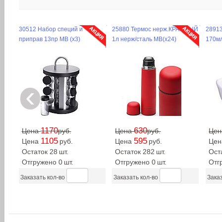
30512 Набор специй и
25880 Термос нерж.КРАСНЫЙ
28913
приправ 13пр MB (х3)
1л нерж/сталь МВ(х24)
170мл
‹
1170
630
Цена
руб.
Цена
руб.
Це
1105
595
Цена
руб.
Цена
руб.
Це
Остаток 28
шт.
Остаток 282
шт.
Ост
Отгружено 0
шт.
Отгружено 0
шт.
Отг
Заказать кол-во
Заказать кол-во
Заказ