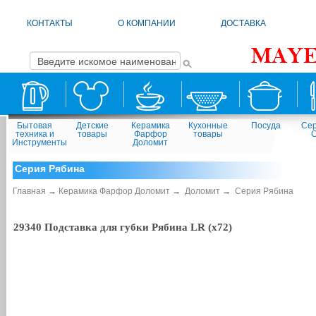
КОНТАКТЫ
О КОМПАНИИ
ДОСТАВКА
Бытовая
Детские
Керамика
Кухонные
Посуда
Сер
техника и
товары
Фарфор
товары
Инструменты
Доломит
Серия Рябина
Главная
→
Керамика Фарфор Доломит
→
Доломит
→
Серия Рябина
29340 Подставка для губки Рябина LR (х72)