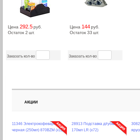
292.5
144
Цена
руб.
Цена
руб.
Остаток 2
шт.
Остаток 33
шт.
Заказать кол-во
Заказать кол-во
АКЦИИ
30828 Конфетница 2-х
40468 Набор специй и
2896
ярусная 34х34х46,5см MB (х6)
приправ 3 предмета MB(х40)
36х24