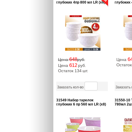
глубоких 4пр 800 мл LR (х6)
глубоких 
648
6
Цена
руб.
Цена
612
Остаток
Цена
руб.
Остаток 134
шт.
Заказать кол-во
Заказать 
31549 Набор тарелок
31550-10 
глубоких 6 пр 560 мл LR (х8)
780мл 2ш