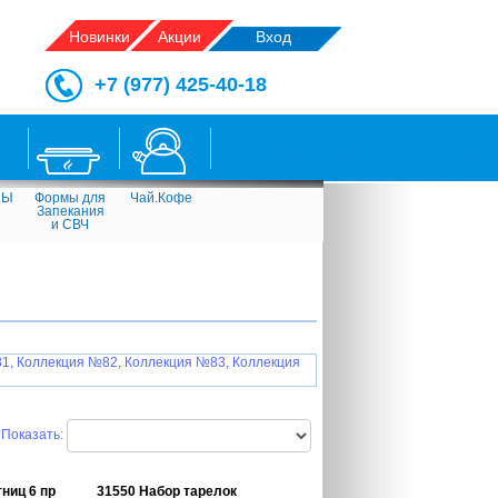
Новинки
Акции
Вход
+7 (977) 425-40-18
СЫ
Формы для
Чай.Кофе
Запекания
и СВЧ
1,
Коллекция №82,
Коллекция №83,
Коллекция
Показать:
ниц 6 пр
31550 Набор тарелок