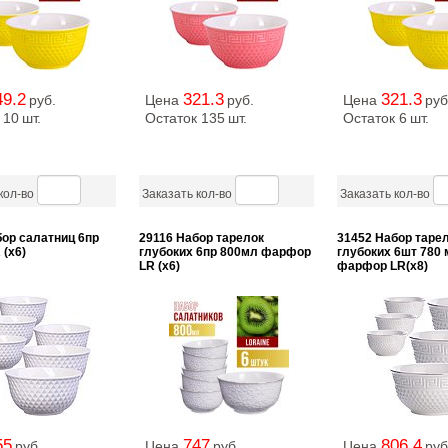
49.2
321.3
321.3
руб.
Цена
руб.
Цена
руб
 10
шт.
Остаток 135
шт.
Остаток 6
шт.
кол-во
Заказать кол-во
Заказать кол-во
ор салатниц 6пр
29116 Набор тарелок
31452 Набор таре
 (х6)
глубоких 6пр 800мл фарфор
глубоких 6шт 780 
LR (х6)
фарфор LR(х8)
55
747
806.4
руб.
Цена
руб.
Цена
руб