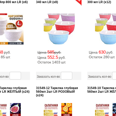
4пр 800 мл LR (х6)
340 мл LR (х8)
300 мл LR (х12)
48
585
630
руб.
Цена
руб.
Цена
руб.
 85
шт.
552.5
Остаток 280
шт.
Цена
руб.
Остаток 1403
шт.
кол-во
Заказать кол-во
Заказать кол-во
Тарелка глубокая
31549-12 Тарелка глубокая
31549-10 Тарелка 
т LR ЖЁЛТЫЙ (х24)
560мл 2шт LR РОЗОВЫЙ
560мл 2шт LR ЖЁЛ
(х24)