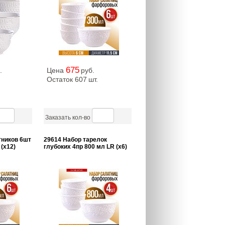
675
.
Цена
руб.
Остаток 607
шт.
Заказать кол-во
тников 6шт
29614 Набор тарелок
(х12)
глубоких 4пр 800 мл LR (х6)