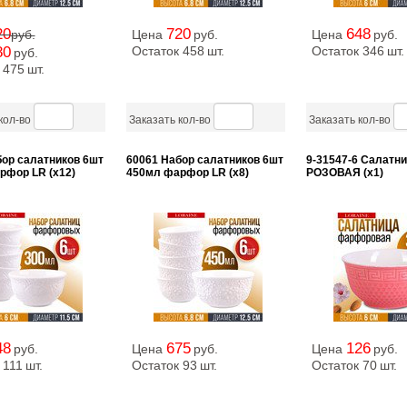
20
720
648
руб.
Цена
руб.
Цена
руб.
80
Остаток 458
шт.
Остаток 346
шт.
руб.
 475
шт.
кол-во
Заказать кол-во
Заказать кол-во
бор салатников 6шт
60061 Набор салатников 6шт
9-31547-6 Салатн
рфор LR (х12)
450мл фарфор LR (х8)
РОЗОВАЯ (х1)
48
675
126
руб.
Цена
руб.
Цена
руб.
 111
шт.
Остаток 93
шт.
Остаток 70
шт.