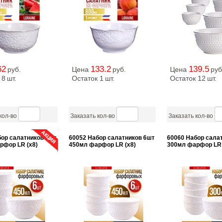
62
133.2
139.5
руб.
Цена
руб.
Цена
руб
 8
шт.
Остаток 1
шт.
Остаток 12
шт.
кол-во
Заказать кол-во
Заказать кол-во
бор салатников 6шт
60052 Набор салатников 6шт
60060 Набор сала
рфор LR (х8)
450мл фарфор LR (х8)
300мл фарфор LR 