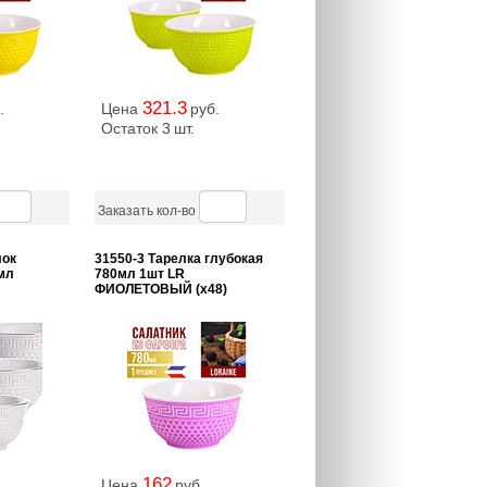
321.3
.
Цена
руб.
Остаток 3
шт.
Заказать кол-во
лок
31550-3 Тарелка глубокая
мл
780мл 1шт LR
ФИОЛЕТОВЫЙ (х48)
162
.
Цена
руб.