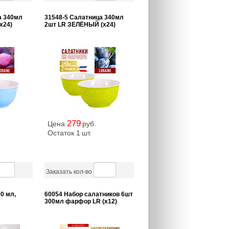
а 340мл
31548-5 Салатница 340мл
х24)
2шт LR ЗЕЛЁНЫЙ (х24)
279
Цена
руб.
Остаток 1
шт.
Заказать кол-во
0 мл,
60054 Набор салатников 6шт
300мл фарфор LR (х12)