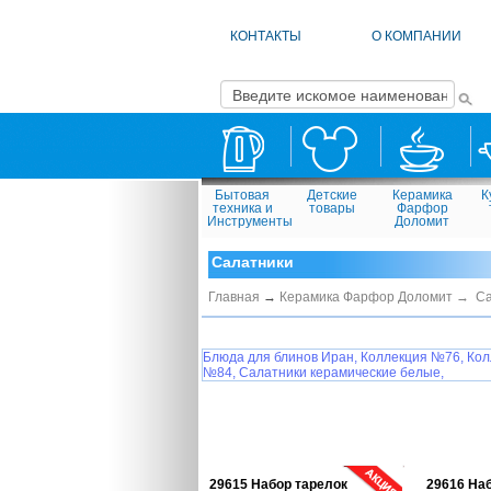
КОНТАКТЫ
О КОМПАНИИ
Бытовая
Детские
Керамика
К
техника и
товары
Фарфор
Инструменты
Доломит
Салатники
Главная
→
Керамика Фарфор Доломит →
Са
Блюда для блинов Иран,
Коллекция №76,
Кол
№84,
Салатники керамические белые,
29615 Набор тарелок
29616 На