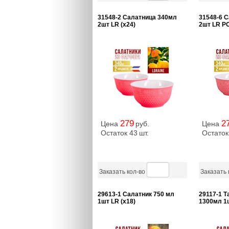
31548-2 Салатница 340мл
31548-6 
2шт LR (х24)
2шт LR Р
279
2
Цена
руб.
Цена
Остаток 43
шт.
Остаток
Заказать кол-во
Заказать 
29613-1 Салатник 750 мл
29117-1 Т
1шт LR (х18)
1300мл 1ш