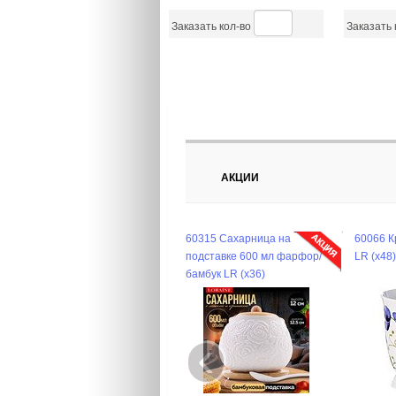
Заказать кол-во
Заказать 
АКЦИИ
60315 Сахарница на
60066 Кружка 300мл фарфор
7
подставке 600 мл фарфор/
LR (х48).
S
бамбук LR (х36)
‹