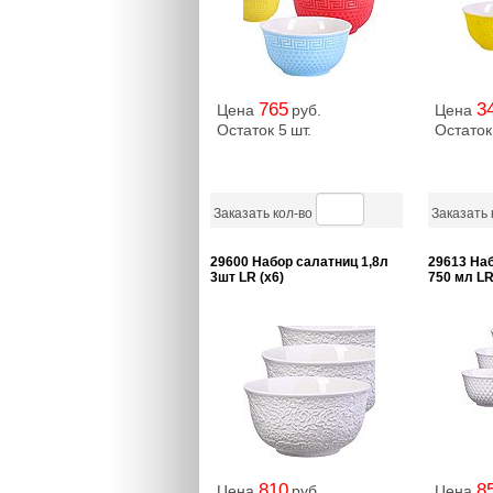
765
3
Цена
руб.
Цена
Остаток 5
шт.
Остаток
Заказать кол-во
Заказать 
29600 Набор салатниц 1,8л
29613 Наб
3шт LR (х6)
750 мл LR
810
8
Цена
руб.
Цена