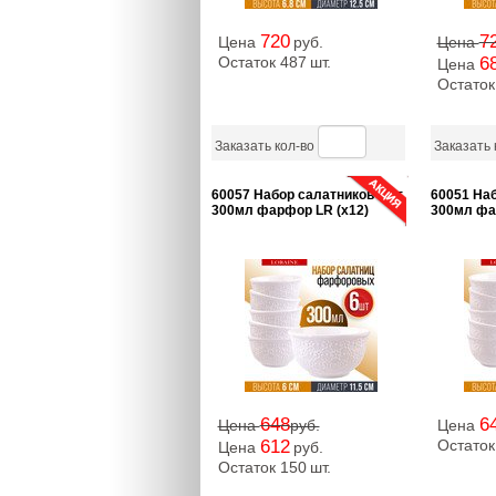
720
7
Цена
руб.
Цена
Остаток 487
шт.
6
Цена
Остаток
Заказать кол-во
Заказать 
60057 Набор салатников 6шт
60051 На
300мл фарфор LR (х12)
300мл фа
648
6
Цена
руб.
Цена
612
Остаток
Цена
руб.
Остаток 150
шт.