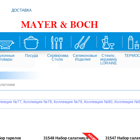
ДОСТАВКА
ухонные
Посуда
Сервировка
Силиконовые
Стекло,
ТЕРМО
товары
Стола
Изделия
керамика
LORAINE
латники
лекция №77,
Коллекция №78,
Коллекция №79,
Коллекция №80,
Коллекция №8
бор тарелок
31548 Набор салатниц 6 пр
31547 Набор салат