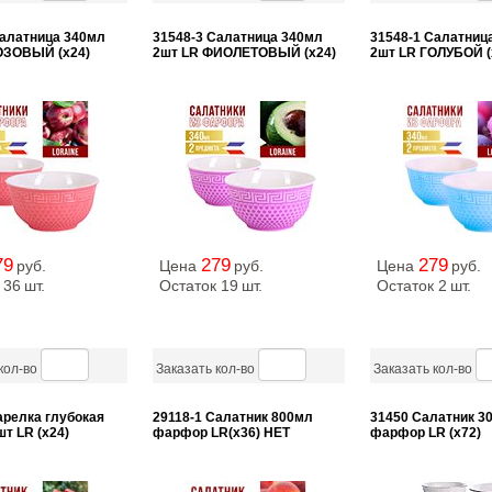
Салатница 340мл
31548-3 Салатница 340мл
31548-1 Салатниц
ОЗОВЫЙ (х24)
2шт LR ФИОЛЕТОВЫЙ (х24)
2шт LR ГОЛУБОЙ (
79
279
279
руб.
Цена
руб.
Цена
руб.
 36
шт.
Остаток 19
шт.
Остаток 2
шт.
кол-во
Заказать кол-во
Заказать кол-во
арелка глубокая
29118-1 Салатник 800мл
31450 Салатник 30
т LR (х24)
фарфор LR(х36) НЕТ
фарфор LR (х72)