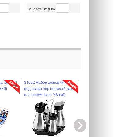
Заказать кол-во
 д/специй на
40722 Поднос золотой 48 см
31164 Казан чугун 8 л, к
р нерж/ст/стекл/
нерж/ст MB (х60)
ручка.MB (х1)
алл MB (х6)
›