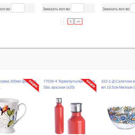
кол-во
Заказать кол-во
Заказать кол-во
1
2
>>
7030-4 Термобутылка 500мл.
322-1-Д Салатник малый 300
31022 Набор
tar, красная (х20)
мл 10,5см Милори (х36)
подставке 5п
пластик/мет