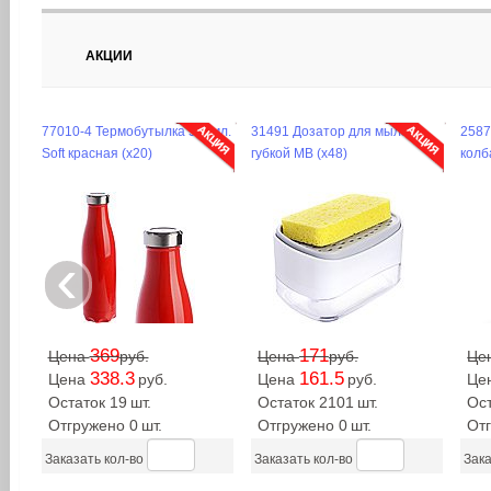
АКЦИИ
77010-4 Термобутылка 500мл.
31491 Дозатор для мыла с
2587
Soft красная (х20)
губкой MB (х48)
колб
‹
369
171
Цена
руб.
Цена
руб.
Це
338.3
161.5
Цена
руб.
Цена
руб.
Це
Остаток 19
шт.
Остаток 2101
шт.
Ос
Отгружено 0
шт.
Отгружено 0
шт.
От
Заказать кол-во
Заказать кол-во
Зака