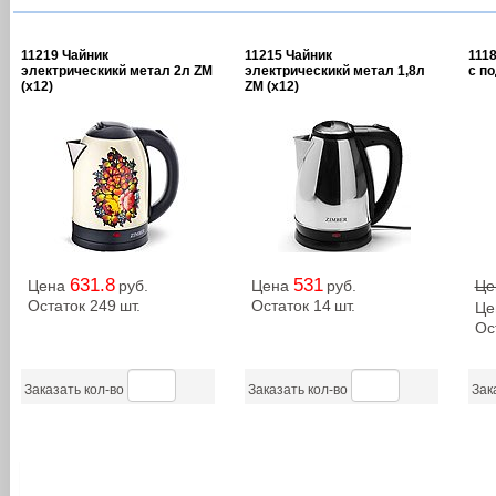
11219 Чайник
11215 Чайник
1118
электрическикй метал 2л ZM
электрическикй метал 1,8л
с по
(х12)
ZM (х12)
631.8
531
Цена
руб.
Цена
руб.
Це
Остаток 249
шт.
Остаток 14
шт.
Це
Ос
Заказать кол-во
Заказать кол-во
Зак