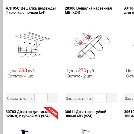
АЛТ05С Вешалка д/одежды
28306 Вешалка настенная
АЛТ0
4 крючка с полкой (х4)
MB (х24)
для о
333
270
Цена
руб.
Цена
руб.
Це
Остаток 4
шт.
Остаток 2
шт.
Ост
Заказать кол-во
Заказать кол-во
Заказ
80783 Дозатор для мыла
30611 Дозатор с губкой
30610
320мл, с губкой MB (х24)
380мл.MB (х24)
380мл