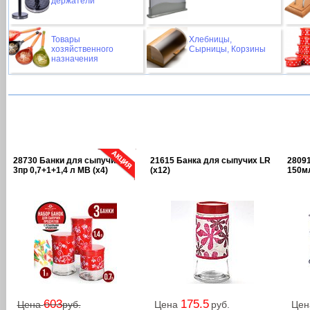
держатели
Товары
Хлебницы,
хозяйственного
Сырницы, Корзины
назначения
28730 Банки для сыпучих
21615 Банка для сыпучих LR
2809
3пр 0,7+1+1,4 л MB (х4)
(х12)
150мл
603
175.5
Цена
руб.
Цена
руб.
Це