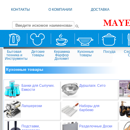
КОНТАКТЫ
О КОМПАНИИ
ДОСТАВКА
Бытовая
Детские
Керамика
Кухонные
Посуда
Сер
техника и
товары
Фарфор
товары
Инструменты
Доломит
Кухонные товары
Банки для Сыпучих.
Дуршлаги. Сито
Емкости
Лапшерезки
Наборы для
барбекю
Подставки,
Разделочные Доски