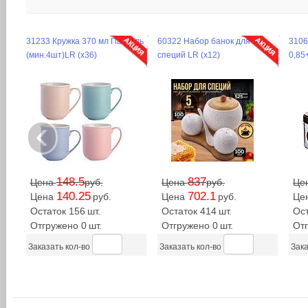
31233 Кружка 370 мл Пастель
60322 Набор банок для
3106
(мин.4шт)LR (х36)
специй LR (х12)
0,85
‹
148.5
837
Цена
руб.
Цена
руб.
Це
140.25
702.1
Цена
руб.
Цена
руб.
Це
Остаток 156
шт.
Остаток 414
шт.
Ос
Отгружено 0
шт.
Отгружено 0
шт.
От
Заказать кол-во
Заказать кол-во
Зака