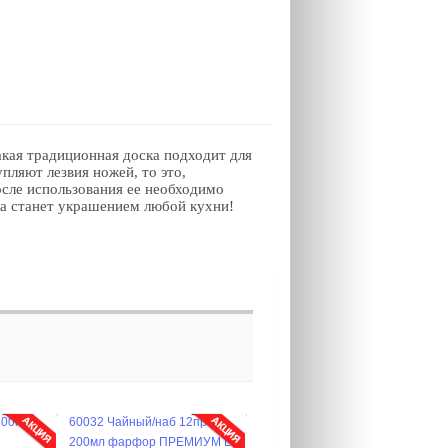
кая традиционная доска подходит для
пляют лезвия ножей, то это,
осле использования ее необходимо
ска станет украшением любой кухни!
600мл
60032 Чайный/наб 12пр
200мл фарфор ПРЕМИУМ LR