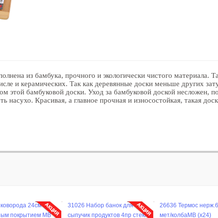
ена из бамбука, прочного и экологически чистого материала. Та
сле и керамических. Так как деревянные доски меньше других зату
м этой бамбуковой доски. Уход за бамбуковой доской несложен, п
ть насухо. Красивая, а главное прочная и износостойкая, такая до
Сковорода 24см с
31026 Набор банок для
26636 Термос нерж.
ым покрытием MB
сыпучик продуктов 4пр стекло/
мет/колбаMB (х24)