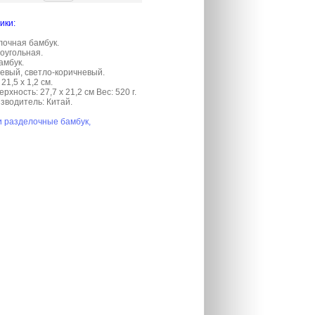
ики:
лочная бамбук.
оугольная.
амбук.
невый, светло-коричневый.
21,5 х 1,2 см.
рхность: 27,7 х 21,2 см Вес: 520 г.
зводитель: Китай.
и разделочные бамбук,