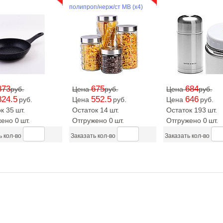
полипроп/нерж/ст MB (х4)
873
675
684
руб.
Цена
руб.
Цена
руб.
824.5
552.5
646
руб.
Цена
руб.
Цена
руб.
к 35
шт.
Остаток 14
шт.
Остаток 193
шт.
жено 0
шт.
Отгружено 0
шт.
Отгружено 0
шт.
ь кол-во
Заказать кол-во
Заказать кол-во