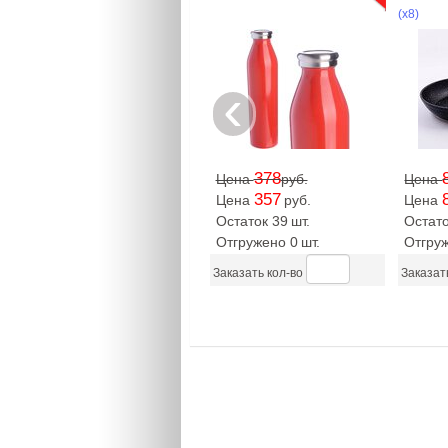
(х8)
‹
378
Цена
руб.
Цена
357
Цена
руб.
Цена
Остаток 39
шт.
Остато
Отгружено 0
шт.
Отгру
Заказать кол-во
Заказат