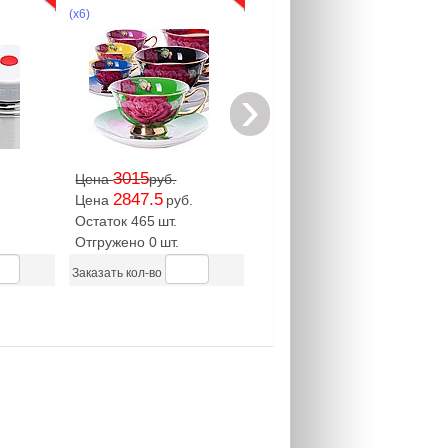
(х6)
›
3015
Цена
руб.
2847.5
Цена
руб.
Остаток 465
шт.
Отгружено 0
шт.
Заказать кол-во