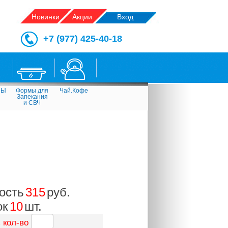
Новинки
Акции
Вход
+7 (977) 425-40-18
СЫ
Формы для
Чай.Кофе
Запекания
и СВЧ
ость
315
руб.
ок
10
шт.
 кол-во