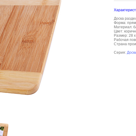
Характерист
Доска разде
Форма: прям
Материал: б
Цвет: корич
Размер: 28 х 
Рабочая пове
Страна прои
Серия:
Доск