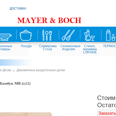
ДОСТАВКА
ухонные
Посуда
Сервировка
Силиконовые
Стекло,
ТЕРМО
товары
Стола
Изделия
керамика
LORAINE
е Доски
→
Деревянные разделочные доски
 Бамбук MB (х12)
Стоим
Остат
Заказать