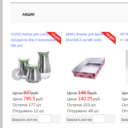
АКЦИИ
31032 Набор для сыпучих
28962 Форма для выпечки
4074
продуктов 3пр стекло/нерж/ст
36х24х6,5 см MB (х48)
л с 
MB (х4)
‹
837
148.5
Цена
руб.
Цена
руб.
Це
790.5
140.25
Цена
руб.
Цена
руб.
Це
Остаток 177
шт.
Остаток 223
шт.
Ос
Отгружено 12
шт.
Отгружено 48
шт.
От
Заказать кол-во
Заказать кол-во
Зака