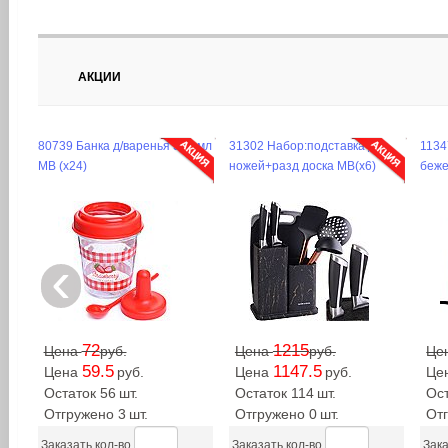
АКЦИИ
80739 Банка д/варенья 320 мл
31302 Набор:подставка для
1134
МВ (х24)
ножей+разд доска MB(х6)
беже
‹
72
1215
Цена
руб.
Цена
руб.
Це
59.5
1147.5
Цена
руб.
Цена
руб.
Це
Остаток 56
шт.
Остаток 114
шт.
Ос
Отгружено 3
шт.
Отгружено 0
шт.
От
Заказать кол-во
Заказать кол-во
Зака