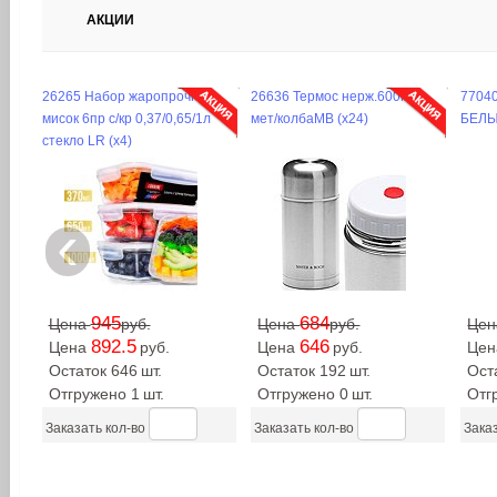
АКЦИИ
26265 Набор жаропрочных
26636 Термос нерж.600мл
77040
мисок 6пр с/кр 0,37/0,65/1л
мет/колбаMB (х24)
БЕЛЫ
стекло LR (х4)
‹
945
684
Цена
руб.
Цена
руб.
Це
892.5
646
Цена
руб.
Цена
руб.
Це
Остаток 646
шт.
Остаток 192
шт.
Ост
Отгружено 1
шт.
Отгружено 0
шт.
Отг
Заказать кол-во
Заказать кол-во
Заказ