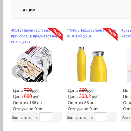
АКЦИИ
40541 Набор столовых
77040-5 Термобутылка 600мл
40722
приборов 18 предметов нерж/
ЖЕЛТЫЙ (х20)
нерж/
ст MB (х12)
‹
720
360
Цена
руб.
Цена
руб.
Це
680
333.2
Цена
руб.
Цена
руб.
Це
Остаток 166
шт.
Остаток 86
шт.
Ост
Отгружено 0
шт.
Отгружено 0
шт.
Отг
Заказать кол-во
Заказать кол-во
Заказ