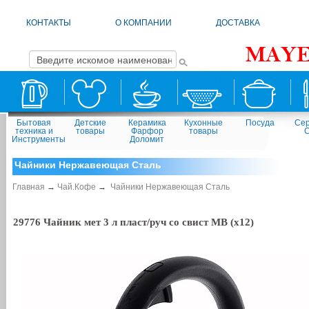
КОНТАКТЫ
О КОМПАНИИ
ДОСТАВКА
Бытовая
Детские
Керамика
Кухонные
Посуда
Сер
техника и
товары
Фарфор
товары
Инструменты
Доломит
Чайники Нержавеющая Сталь
Главная
→
Чай.Кофе
→
Чайники Нержавеющая Сталь
29776 Чайник мет 3 л пласт/руч со свист MB (х12)