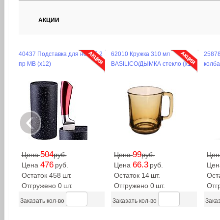
АКЦИИ
40437 Подставка для ножей 2
62010 Кружка 310 мл
25878
пр MB (х12)
BASILICO/ДЫМКА стекло (х12)
колба
‹
504
99
Цена
руб.
Цена
руб.
Це
476
66.3
Цена
руб.
Цена
руб.
Це
Остаток 458
шт.
Остаток 14
шт.
Ост
Отгружено 0
шт.
Отгружено 0
шт.
Отг
Заказать кол-во
Заказать кол-во
Заказ