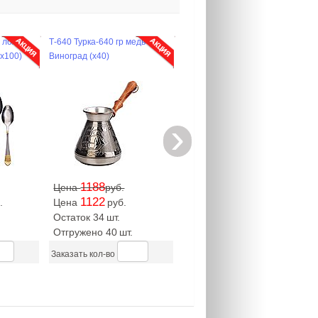
 ложек
Т-640 Турка-640 гр медь
(х100)
Виноград (х40)
›
1188
Цена
руб.
1122
.
Цена
руб.
Остаток 34
шт.
Отгружено 40
шт.
Заказать кол-во