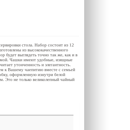
ервировки стола. Набор состоит из 12
зготовлены из высококачественного
р будет выглядеть точно так же, как и в
каймой. Чашки имеют удобные, изящные
читает утонченность и элегантность.
ем к Вашему чаепитию вместе с семьей
обку, оформленную изнутри белой
м. Это не только великолепный чайный