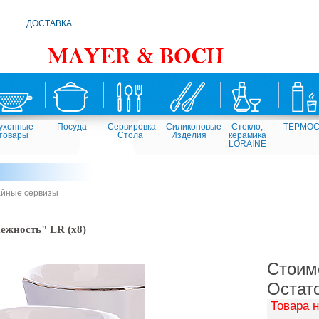
ДОСТАВКА
ухонные
Посуда
Сервировка
Силиконовые
Стекло,
ТЕРМО
товары
Стола
Изделия
керамика
LORAINE
йные сервизы
ежность" LR (х8)
Стоим
Остат
Товара н