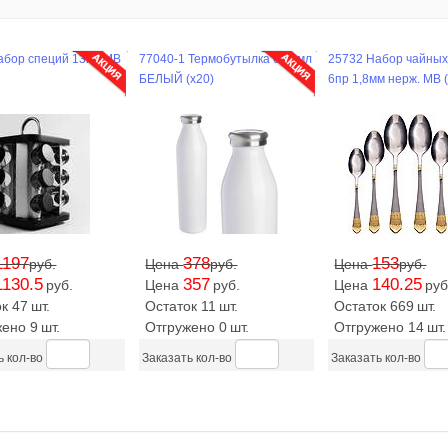
абор специй 13пр MB
77040-1 Термобутылка 600 мл
25732 Набор чайных
БЕЛЫЙ (х20)
6пр 1,8мм нерж. MB 
1197
378
153
руб.
Цена
руб.
Цена
руб.
1130.5
357
140.25
руб.
Цена
руб.
Цена
руб
к 47
шт.
Остаток 11
шт.
Остаток 669
шт.
жено 9
шт.
Отгружено 0
шт.
Отгружено 14
шт.
ь кол-во
Заказать кол-во
Заказать кол-во