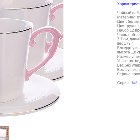
Характерист
Чайный набор
Материал: к
Цвет: белый,
Цвет ручки: 
Набор 12 пр
Чашка: объем
7,7 см, диам
вес 179 г.
Блюдце: диам
высота 1,8 см
Размер упаков
Упаковка: по
Вес без упако
Вес с упаковк
Страна прои
Серия:
Чайн