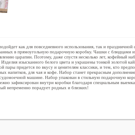
дойдет как для повседневного использования, так и праздничной с
ованных в прямоугольную подарочную коробку. Чашки с блюдцами и
лению царапин. Поэтому, даже спустя несколько лет, кофейный набо
я. Изделия изысканного белого цвета и украшены тонкой золотой 
й пары придется по вкусу и ценителям классики, и тем, кто предпо
ных напитков, для чая и кофе. Набор станет прекрасным дополнени
осудомоечной машине. Набор упакован в стильную подарочную кор
ежно зафиксирован внутри коробки благодаря специальным выемка
орый непременно порадует родных и близких!