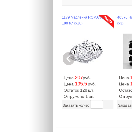
1179 Масленка ROMANCE,
40576 Н
190 мл (х16)
(х3)
‹
207
Цена
руб.
Цена
195.5
Цена
руб.
Цена
Остаток 128
шт.
Остато
Отгружено 1
шт.
Отгру
Заказать кол-во
Заказат