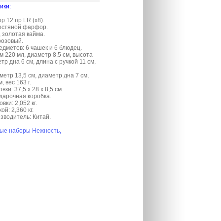
ики:
 12 пр LR (х8).
остяной фарфор.
 золотая кайма.
розовый.
едметов: 6 чашек и 6 блюдец.
 220 мл, диаметр 8,5 см, высота
етр дна 6 см, длина с ручкой 11 см,
етр 13,5 см, диаметр дна 7 см,
, вес 163 г.
ки: 37,5 х 28 х 8,5 см.
дарочная коробка.
вки: 2,052 кг.
ой: 2,360 кг.
зводитель: Китай.
ые наборы Нежность,