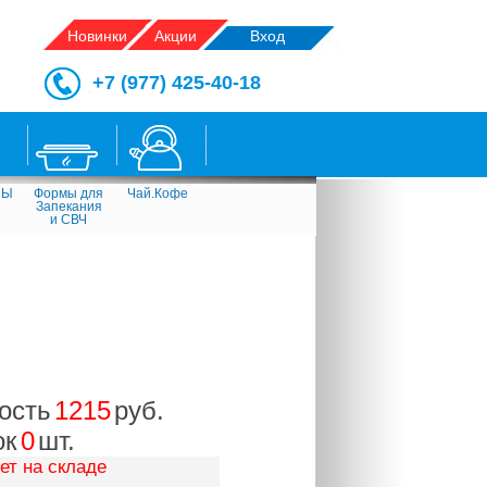
Новинки
Акции
Вход
+7 (977) 425-40-18
СЫ
Формы для
Чай.Кофе
Запекания
и СВЧ
ость
1215
руб.
ок
0
шт.
ет на складе