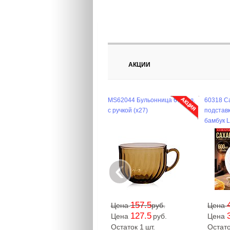
АКЦИИ
MS62044 Бульонница 670 мл.
60318 С
с ручкой (х27)
подстав
бамбук L
‹
157.5
Цена
руб.
Цена
127.5
Цена
руб.
Цена
Остаток 1
шт.
Остат