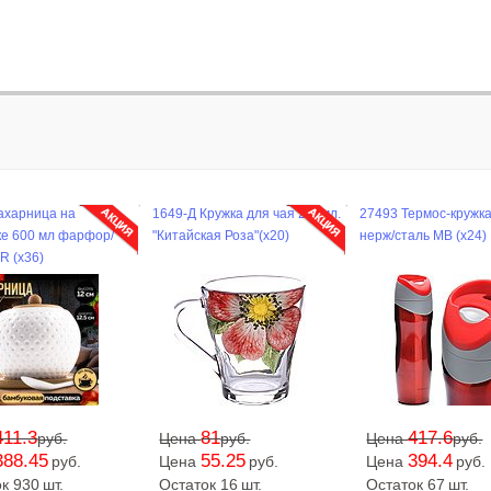
ахарница на
1649-Д Кружка для чая 250мл.
27493 Термос-кружк
ке 600 мл фарфор/
"Китайская Роза"(х20)
нерж/сталь MB (х24)
R (х36)
411.3
81
417.6
руб.
Цена
руб.
Цена
руб.
388.45
55.25
394.4
руб.
Цена
руб.
Цена
руб.
ок 930
шт.
Остаток 16
шт.
Остаток 67
шт.