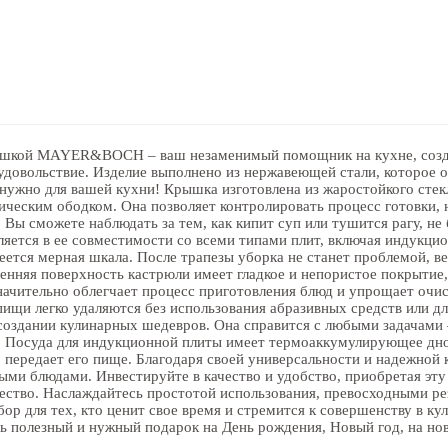
ышкой MAYER&BOCH – ваш незаменимый помощник на кухне, созда
удовольствие. Изделие выполнено из нержавеющей стали, которое о
 нужно для вашей кухни! Крышка изготовлена из жаростойкого стек
ическим ободком. Она позволяет контролировать процесс готовки, н
Вы сможете наблюдать за тем, как кипит суп или тушится рагу, не
ляется в ее совместимости со всеми типами плит, включая индукци
ется мерная шкала. После трапезы уборка не станет проблемой, в
нняя поверхность кастрюли имеет гладкое и непористое покрытие
начительно облегчает процесс приготовления блюд и упрощает очис
ищи легко удаляются без использования абразивных средств или дл
оздании кулинарных шедевров. Она справится с любыми задачами 
. Посуда для индукционной плиты имеет термоаккумулирующее дно
 передает его пище. Благодаря своей универсальности и надежной
ными блюдами. Инвестируйте в качество и удобство, приобретая э
чество. Наслаждайтесь простотой использования, превосходными ре
бор для тех, кто ценит свое время и стремится к совершенству в к
ь полезный и нужный подарок на День рождения, Новый год, на нов