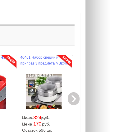
а 450мл
40461 Набор специй и
приправ 3 предмета MB(х40)
›
324
Цена
руб.
170
Цена
руб.
Остаток 596
шт.