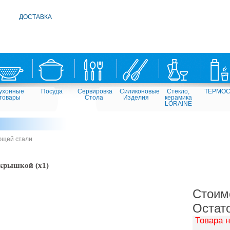
ДОСТАВКА
ухонные
Посуда
Сервировка
Силиконовые
Стекло,
ТЕРМО
товары
Стола
Изделия
керамика
LORAINE
ющей стали
 крышкой (х1)
Стоим
Остат
Товара н