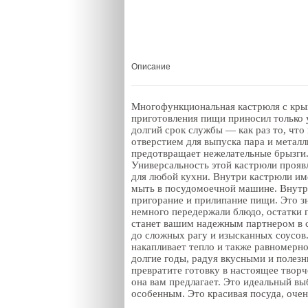
Описание
Многофункциональная кастрюля с кр
приготовления пищи приносил только 
долгий срок службы — как раз то, что
отверстием для выпуска пара и металл
предотвращает нежелательные брызги. 
Универсальность этой кастрюли прояв
для любой кухни. Внутри кастрюли име
мыть в посудомоечной машине. Внутре
пригорание и прилипание пищи. Это з
немного передержали блюдо, остатки п
станет вашим надежным партнером в с
до сложных рагу и изысканных соусов
накапливает тепло и также равномерно
долгие годы, радуя вкусными и полез
превратите готовку в настоящее твор
она вам предлагает. Это идеальный вы
особенным. Это красивая посуда, очен