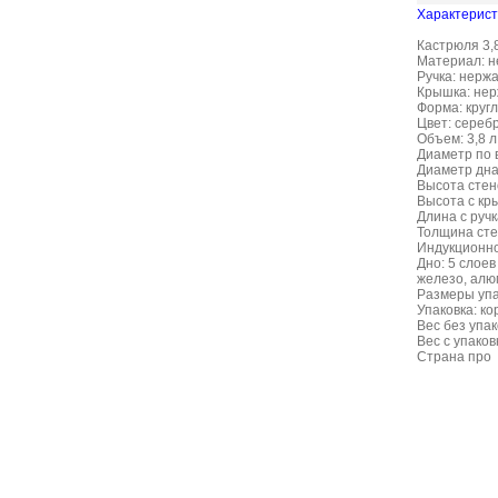
Характерист
Кастрюля 3,8
Материал: н
Ручка: нерж
Крышка: нер
Форма: кругл
Цвет: сереб
Объем: 3,8 л
Диаметр по 
Диаметр дна:
Высота стено
Высота с кры
Длина с ручк
Толщина стен
Индукционно
Дно: 5 слое
железо, алю
Размеры упак
Упаковка: ко
Вес без упако
Вес с упаковк
Страна про