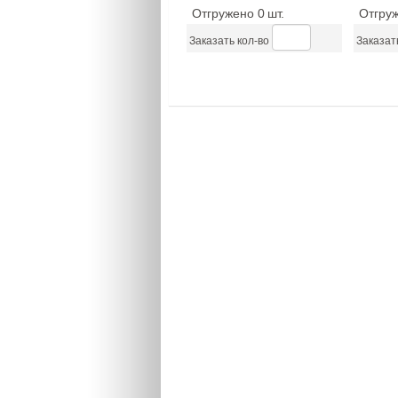
Отгружено 0
шт.
Отгру
Заказать кол-во
Заказат