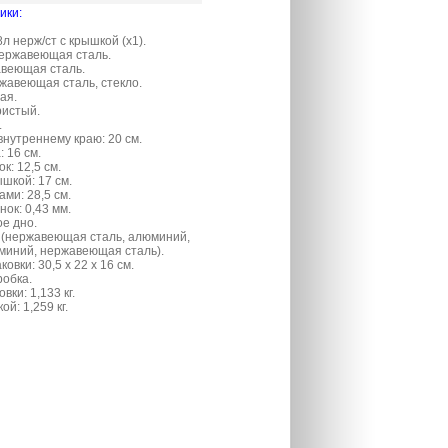
ики:
л нерж/ст с крышкой (х1).
ержавеющая сталь.
авеющая сталь.
жавеющая сталь, стекло.
ая.
ристый.
.
внутреннему краю: 20 см.
 16 см.
к: 12,5 см.
шкой: 17 см.
ами: 28,5 см.
ок: 0,43 мм.
е дно.
в (нержавеющая сталь, алюминий,
миний, нержавеющая сталь).
овки: 30,5 х 22 х 16 см.
робка.
вки: 1,133 кг.
ой: 1,259 кг.