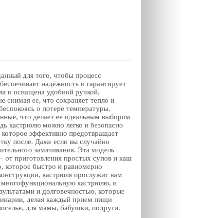
нный для того, чтобы процесс
беспечивает надёжность и гарантирует
ла и оснащена удобной ручкой,
е снимая ее, что сохраняет тепло и
 беспокоясь о потере температуры.
онные, что делает ее идеальным выбором
едь кастрюлю можно легко и безопасно
, которое эффективно предотвращает
тку после. Даже если вы случайно
ительного замачивания. Эта модель
– от приготовления простых супов и каш
, которое быстро и равномерно
 конструкции, кастрюля прослужит вам
ту многофункциональную кастрюлю, и
зультатами и долговечностью, которые
улинарии, делая каждый прием пищи
оселье, для мамы, бабушки, подруги.