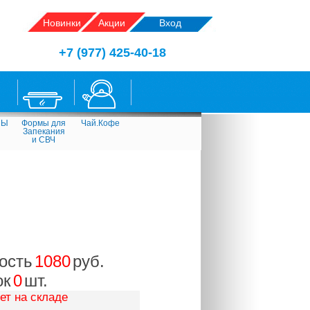
Новинки
Акции
Вход
+7 (977) 425-40-18
СЫ
Формы для
Чай.Кофе
Запекания
и СВЧ
ость
1080
руб.
ок
0
шт.
ет на складе