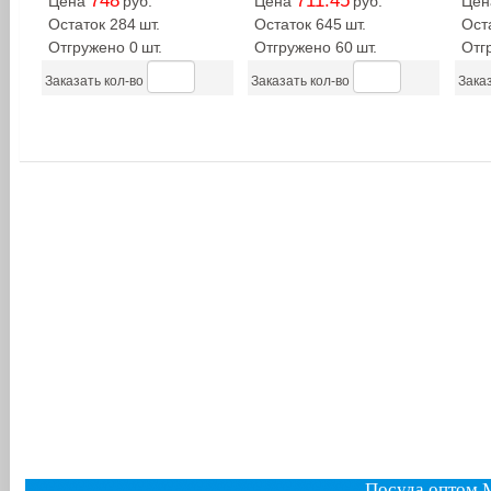
748
711.45
Цена
руб.
Цена
руб.
Це
Остаток 284
шт.
Остаток 645
шт.
Ост
Отгружено 0
шт.
Отгружено 60
шт.
Отг
Заказать кол-во
Заказать кол-во
Заказ
Посуда оптом 