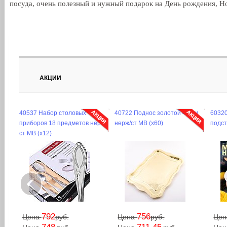
посуда, очень полезный и нужный подарок на День рождения, Но
АКЦИИ
40537 Набор столовых
40722 Поднос золотой 48 см
60320
приборов 18 предметов нерж/
нерж/ст MB (х60)
подст
ст MB (х12)
‹
792
756
Цена
руб.
Цена
руб.
Це