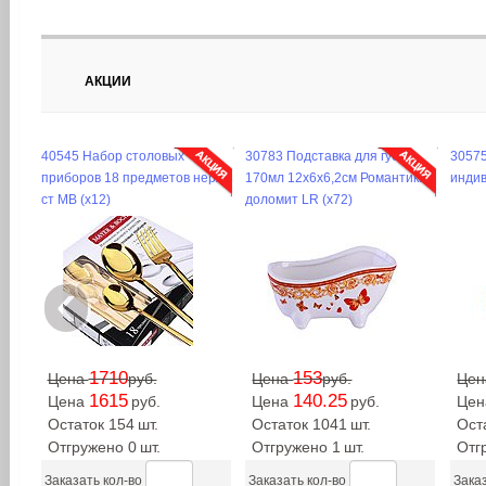
АКЦИИ
40545 Набор столовых
30783 Подставка для губки
30575
приборов 18 предметов нерж/
170мл 12х6х6,2см Романтика
индив
ст MB (х12)
доломит LR (х72)
‹
1710
153
Цена
руб.
Цена
руб.
Це
1615
140.25
Цена
руб.
Цена
руб.
Це
Остаток 154
шт.
Остаток 1041
шт.
Ост
Отгружено 0
шт.
Отгружено 1
шт.
Отг
Заказать кол-во
Заказать кол-во
Заказ