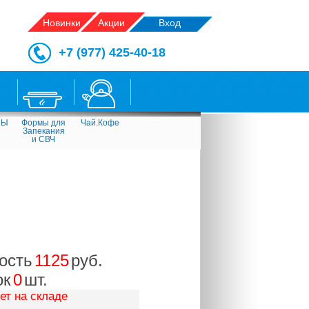
Новинки
Акции
Вход
+7 (977) 425-40-18
СЫ
Формы для
Чай.Кофе
Запекания
и СВЧ
ость
1125
руб.
ок
0
шт.
ет на складе