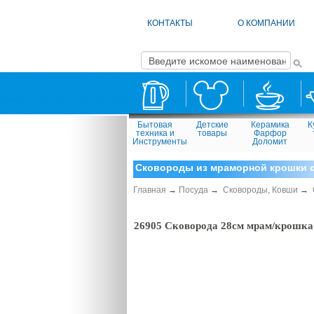
КОНТАКТЫ
О КОМПАНИИ
Бытовая
Детские
Керамика
К
техника и
товары
Фарфор
Инструменты
Доломит
Сковороды из мраморной крошки 
Главная
→
Посуда
→
Сковороды, Ковши
→
26905 Сковорода 28см мрам/крошка