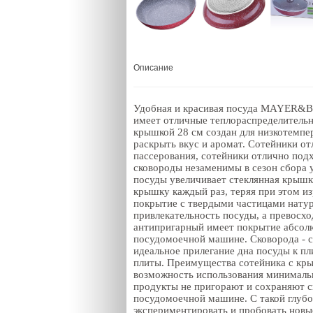
Описание
Удобная и красивая посуда MAYER&BO
имеет отличные теплораспределительн
крышкой 28 см создан для низкотемпе
раскрыть вкус и аромат. Сотейники о
пассерования, сотейники отлично под
сковороды незаменимы в сезон сбора 
посуды увеличивает стеклянная крышк
крышку каждый раз, теряя при этом и
покрытие с твердыми частицами натур
привлекательность посуды, а превосх
антипригарный имеет покрытие абсолют
посудомоечной машине. Сковорода - с
идеальное прилегание дна посуды к пл
плиты. Преимущества сотейника с кр
возможность использования минимальн
продукты не пригорают и сохраняют св
посудомоечной машине. С такой глубок
экспериментировать и пробовать новы