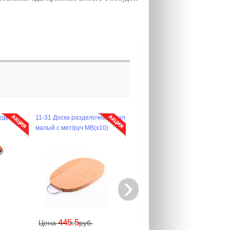
едь
11-31 Доска разделочная овал
малый с мет/руч MB(х10)
›
445.5
Цена
руб.