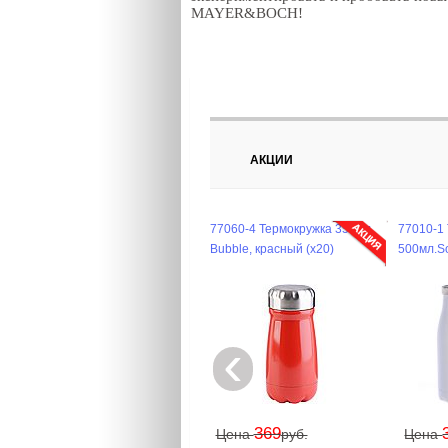
MAYER&BOCH!
АКЦИИ
77060-4 Термокружка 350мл,
77010-1
Bubble, красный (х20)
500мл.So
‹
369
Цена
руб.
Цена