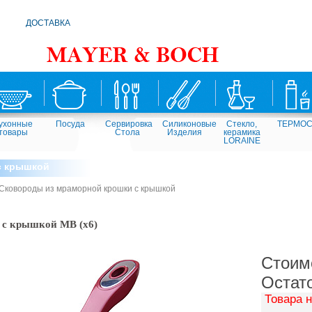
ДОСТАВКА
ухонные
Посуда
Сервировка
Силиконовые
Стекло,
ТЕРМО
товары
Стола
Изделия
керамика
LORAINE
с крышкой
Сковороды из мраморной крошки с крышкой
 с крышкой MB (х6)
Стоим
Остат
Товара н