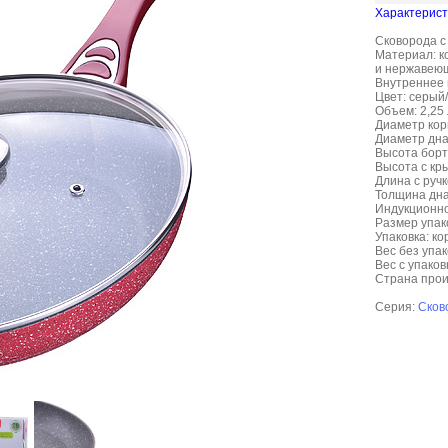
Характерист
Сковорода с
Материал: ко
и нержавеюша
Внутреннее 
Цвет: серый
Объем: 2,25 
Диаметр корп
Диаметр дна:
Высота борта
Высота с кры
Длина с ручк
Толщина дна:
Индукционно
Размер упако
Упаковка: ко
Вес без упако
Вес с упаковк
Страна прои
Серия:
Сков