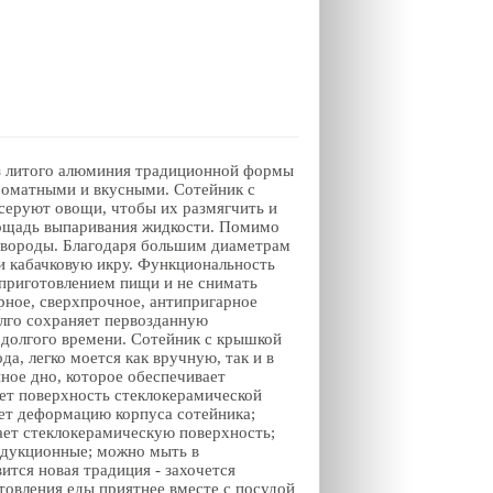
з литого алюминия традиционной формы
роматными и вкусными. Сотейник с
серуют овощи, чтобы их размягчить и
лощадь выпаривания жидкости. Помимо
ковороды. Благодаря большим диаметрам
и кабачковую икру. Функциональность
 приготовлением пищи и не снимать
рное, сверхпрочное, антипригарное
лго сохраняет первозданную
 долгого времени. Сотейник с крышкой
а, легко моется как вручную, так и в
ное дно, которое обеспечивает
ает поверхность стеклокерамической
т деформацию корпуса сотейника;
ает стеклокерамическую поверхность;
индукционные; можно мыть в
тся новая традиция - захочется
товления еды приятнее вместе с посудой