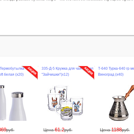
 Термобутылка
335-Д-5 Кружка для чая 200мл
Т-640 Турка-640 гр м
ft белая (х20)
"Зайчишки"(х12)
Виноград (х40)
369
61.2
1188
руб.
Цена
руб.
Цена
руб.