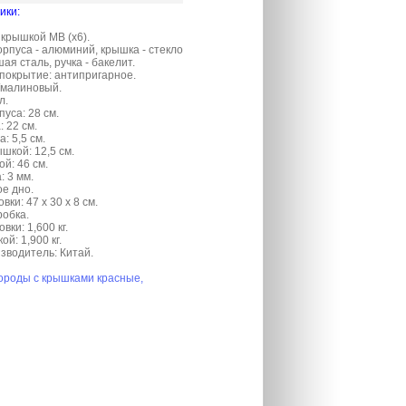
ики:
 крышкой МВ (x6).
рпуса - алюминий, крышка - стекло
я сталь, ручка - бакелит.
покрытие: антипригарное.
/малиновый.
л.
уса: 28 см.
 22 см.
: 5,5 см.
шкой: 12,5 см.
ой: 46 см.
 3 мм.
е дно.
вки: 47 х 30 х 8 см.
робка.
вки: 1,600 кг.
ой: 1,900 кг.
зводитель: Китай.
ороды с крышками красные,