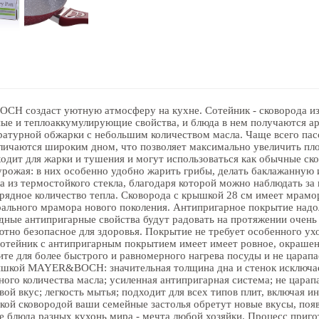
CH создаст уютную атмосферу на кухне. Сотейник - сковорода и
ые и теплоаккумулирующие свойства, и блюда в нем получаются а
ратурной обжарки с небольшим количеством масла. Чаще всего пас
тличаются широким дном, что позволяет максимально увеличить п
ходит для жарки и тушения и могут использоваться как обычные с
урожая: в них особенно удобно жарить грибы, делать баклажанную 
а из термостойкого стекла, благодаря которой можно наблюдать за
зрядное количество тепла. Сковорода с крышкой 28 см имеет мрамо
ального мрамора нового поколения. Антипригарное покрытие надо
одные антипригарные свойства будут радовать на протяжении очень
но безопасное для здоровья. Покрытие не требует особенного уход
отейник с антипригарным покрытием имеет имеет ровное, окрашен
ите для более быстрого и равномерного нагрева посуды и не царап
ышкой MAYER&BOCH: значительная толщина дна и стенок исключае
ого количества масла; усиленная антипригарная система; не царап
ой вкус; легкость мытья; подходит для всех типов плит, включая 
ой сковородой ваши семейные застолья обретут новые вкусы, появи
е блюда разных кухонь мира - мечта любой хозяйки. Процесс приго