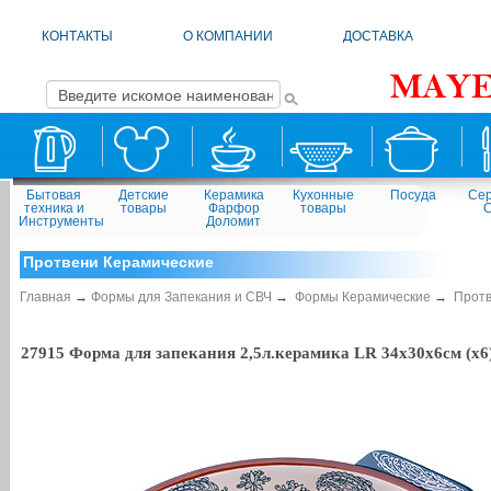
КОНТАКТЫ
О КОМПАНИИ
ДОСТАВКА
Бытовая
Детские
Керамика
Кухонные
Посуда
Сер
техника и
товары
Фарфор
товары
Инструменты
Доломит
Протвени Керамические
Главная
→
Формы для Запекания и СВЧ
→
Формы Керамические
→
Протв
27915 Форма для запекания 2,5л.керамика LR 34х30х6см (х6