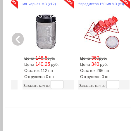
ИЙ (х20)
мет/колбаMB (х24)
нерж/сталь MB (
‹
378
684
417.6
на
руб.
Цена
руб.
Цена
р
357
646
394.4
на
руб.
Цена
руб.
Цена
р
таток 36
шт.
Остаток 193
шт.
Остаток 67
шт
гружено 0
шт.
Отгружено 0
шт.
Отгружено 0
азать кол-во
Заказать кол-во
Заказать кол-во