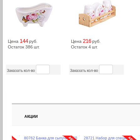
144
216
Цена
руб.
Цена
руб.
Остаток 386
шт.
Остаток 4
шт.
Заказать кол-во
Заказать кол-во
АКЦИИ
40-3 Термобутылка 600 мл
26636 Термос нерж.600мл
27493 Термос-кр