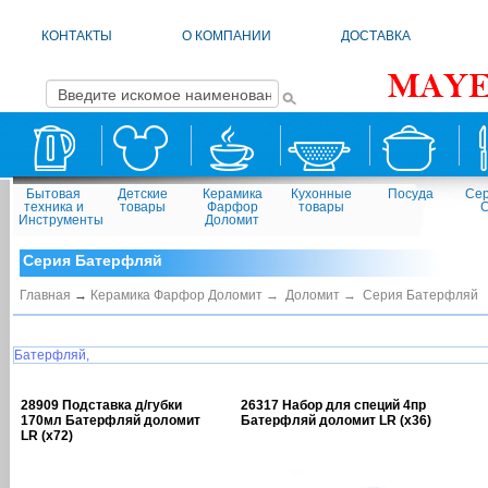
КОНТАКТЫ
О КОМПАНИИ
ДОСТАВКА
Бытовая
Детские
Керамика
Кухонные
Посуда
Сер
техника и
товары
Фарфор
товары
Инструменты
Доломит
Серия Батерфляй
Главная
→
Керамика Фарфор Доломит →
Доломит →
Серия Батерфляй
Батерфляй,
28909 Подставка д/губки
26317 Набор для специй 4пр
170мл Батерфляй доломит
Батерфляй доломит LR (х36)
LR (х72)