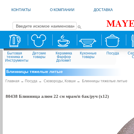
КОНТАКТЫ
О КОМПАНИИ
ДОСТАВКА
Бытовая
Детские
Керамика
Кухонные
Посуда
Сер
техника и
товары
Фарфор
товары
Инструменты
Доломит
Блинницы тяжелые литые
Главная
→
Посуда
→
Сковороды, Ковши
→
Блинницы тяжелые литые
80438 Блинница алюм 22 см мрам/п бак/руч (х12)