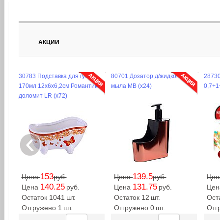
АКЦИИ
30783 Подставка для губки
80701 Дозатор д/жидкого
28730
170мл 12х6х6,2см Романтика
мыла MB (х24)
0,7+1
доломит LR (х72)
‹
153
139.5
Цена
руб.
Цена
руб.
Це
140.25
131.75
Цена
руб.
Цена
руб.
Це
Остаток 1041
шт.
Остаток 12
шт.
Ост
Отгружено 1
шт.
Отгружено 0
шт.
Отг