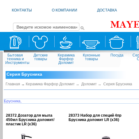
КОНТАКТЫ
О КОМПАНИИ
ДОСТАВКА
Бытовая
Детские
Керамика
Кухонные
Посуда
Сер
техника и
товары
Фарфор
товары
Инструменты
Доломит
Серия Брусника
Главная
→
Керамика Фарфор Доломит →
Доломит →
Серия Брусника
Брусника,
28372 Дозатор для мыла
28373 Набор для специй 4пр
450мл Брусника доломит/
Брусника доломит LR (х36)
пластик LR (х36)