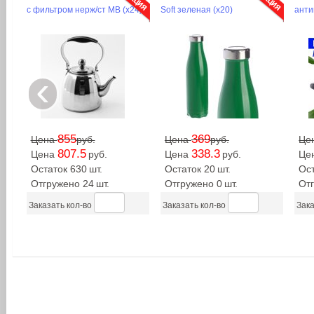
с фильтром нерж/ст MB (х24)
Soft зеленая (х20)
анти
‹
855
369
Цена
руб.
Цена
руб.
Це
807.5
338.3
Цена
руб.
Цена
руб.
Це
Остаток 630
шт.
Остаток 20
шт.
Ост
Отгружено 24
шт.
Отгружено 0
шт.
От
Заказать кол-во
Заказать кол-во
Зака