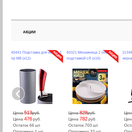
АКЦИИ
40441 Подставка для ножей 2
60321 Менажница 2 секции с
1134
пр MB (х12)
подставкой LR (х16)
черна
‹
513
828
Цена
руб.
Цена
руб.
Це
476
782
Цена
руб.
Цена
руб.
Це
Остаток 66
шт.
Остаток 703
шт.
Ост
Отгружено 1
шт.
Отгружено 32
шт.
Отг