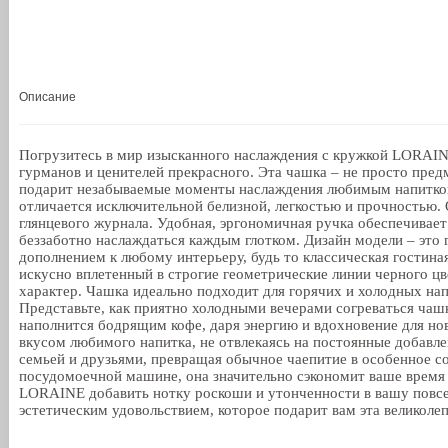
Описание
Погрузитесь в мир изысканного наслаждения с кружкой LORAIN
гурманов и ценителей прекрасного. Эта чашка – не просто предм
подарит незабываемые моменты наслаждения любимым напитком
отличается исключительной белизной, легкостью и прочностью.
глянцевого журнала. Удобная, эргономичная ручка обеспечивае
беззаботно наслаждаться каждым глотком. Дизайн модели – это
дополнением к любому интерьеру, будь то классическая гостина
искусно вплетенный в строгие геометрические линии черного цв
характер. Чашка идеально подходит для горячих и холодных нап
Представьте, как приятно холодными вечерами согреваться чаш
наполнится бодрящим кофе, даря энергию и вдохновение для но
вкусом любимого напитка, не отвлекаясь на постоянные добавл
семьей и друзьями, превращая обычное чаепитие в особенное с
посудомоечной машине, она значительно сэкономит ваше время 
LORAINE добавить нотку роскоши и утонченности в вашу повсе
эстетическим удовольствием, которое подарит вам эта великоле