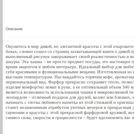
Описание
Окунитесь в мир дикой, но элегантной красоты с этой очарова
боках, словно сошел со страниц захватывающей книги о дикой 
выполненный рисунок завораживает своей реалистичностью и вн
шкуры. Эта чашка – не просто предмет посуды, это настоящее п
ярким акцентом в любом интерьере. Идеальный выбор для любит
себя красивыми и функциональными вещами. Изготовленная из 
высоким температурам. Наслаждайтесь горячим кофе, ароматным
первоначальный вид. Фарфор прекрасно сохраняет тепло, позво
изделие комфортно лежит в руке, а ее оптимальный объем 340 
является возможность использования чашки в микроволновой пе
леопардом – отличный подарок для друзей, коллег или близких,
начинать с глотка любимого напитка из этой стильной и оригина
станет незаменимым атрибутом уютных вечеров и прекрасным д
гармонии и красоты с этой прекрасной фарфоровой кружкой, кот
символ силы, скорости и грациозности – будет вдохновлять вас