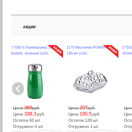
АКЦИИ
77060-6 Термокружка 350мл
1179 Масленка ROMANCE,
27592
Bubble, зеленый (х20)
190 мл (х16)
350мл
‹
369
207
Цена
руб.
Цена
руб.
Це
338.3
195.5
Цена
руб.
Цена
руб.
Це
Остаток 60
шт.
Остаток 128
шт.
Ост
Отгружено 0
шт.
Отгружено 1
шт.
Отг