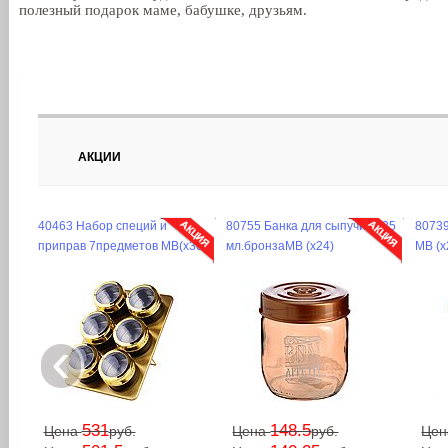
полезный подарок маме, бабушке, друзьям.
АКЦИИ
40463 Набор специй и
80755 Банка для сыпучих 425
80739
приправ 7предметов MB(х30)
мл.бронзаMB (х24)
МВ (х
‹
531
148.5
Цена
руб.
Цена
руб.
Це