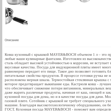
Описание
Ковш кухонный с крышкой MAYER&BOCH объемом 1 л – это практ
любые ваши кулинарные фантазии. Изготовлен из высококачест
сталь обладает высокой устойчивостью к коррозии, не вступает
вкусовые качества. Посуда для индукционной плиты имеет много
равномерно передает его пище. Такое дно позволяет готовить б
питательные свойства продуктов. В процессе готовки ручка не 
расположена мерная шкала. Термостойкая стеклянная крышка с м
которое предотвращает выкипание еды. Кастрюля ковш - лучше
что обеспечивает снижение потери витаминов, минеральных вещ
даже жарить различные продукты, начиная от каш, овощей и зак
кухонной посуды для дома, но и в качестве посуды для дачи. М
газовой плите. Сотейник с крышкой не требует специального ух
машине. Благодаря высокотехнологичному оборудованию, он без
ГОСТ. Кухонная посуда MAYER&BOCH - поможет вам определитьс