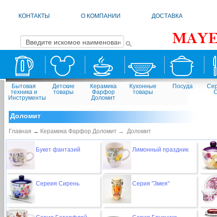
КОНТАКТЫ
О КОМПАНИИ
ДОСТАВКА
Бытовая
Детские
Керамика
Кухонные
Посуда
Сер
техника и
товары
Фарфор
товары
Инструменты
Доломит
Доломит
Главная
→
Керамика Фарфор Доломит →
Доломит
Букет фантазий
Лимонный праздник
Сереия Сирень
Серия "Змея"